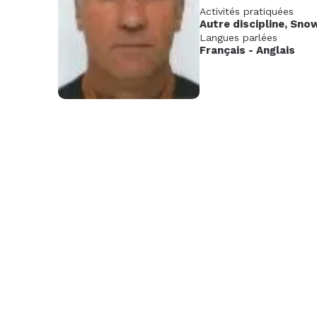
Activités pratiquées
Nov.
Déc.
Janv
Autre discipline
,
Sno
2026
202
Langues parlées
Français
-
Anglais