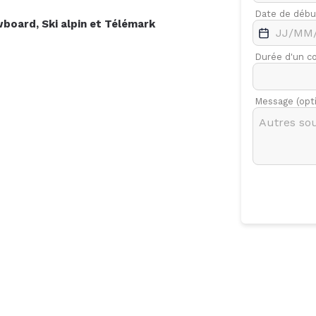
.
Févr.
Mars
Date de débu
wboard
,
Ski alpin
et
Télémark
7
Durée d'un c
Message (opt