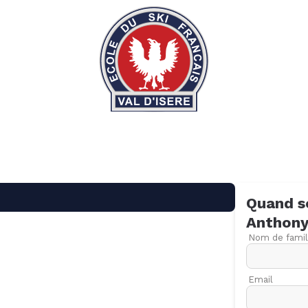
Quand s
Anthon
Nom de famil
Email
09
16
23
30
06
13
20
27
06
13
20