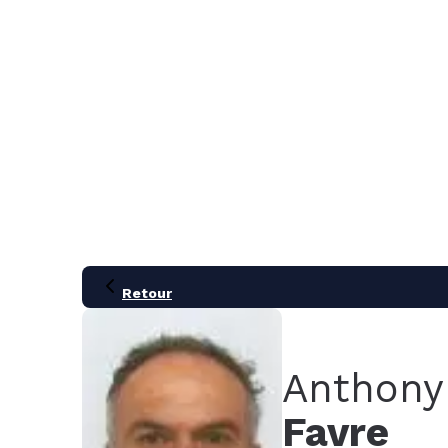
MENU
Retour
Anthony
Favre
21
28
05
12
19
26
02