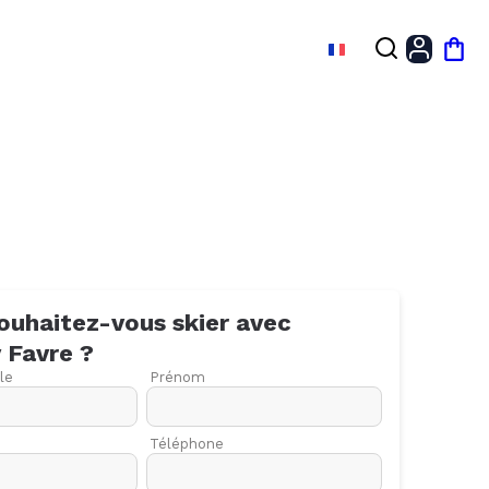
FR
Mon
ouhaitez-vous skier avec
y
Favre
?
le
Prénom
Téléphone
27
03
10
17
24
01
08