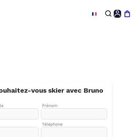
FR
Mon
ouhaitez-vous skier avec
Bruno
le
Prénom
Téléphone
27
03
10
17
24
01
08