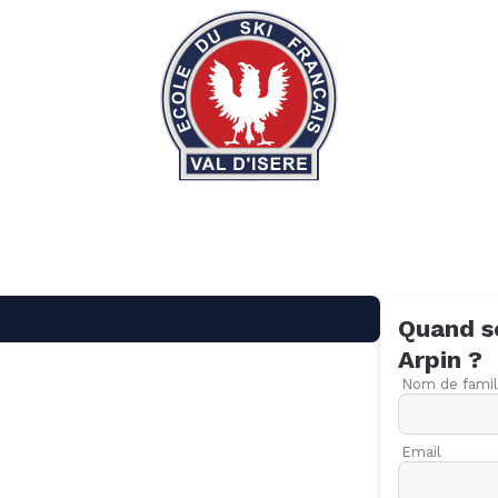
Quand s
Arpin
?
Nom de famil
Email
09
16
23
30
06
13
20
27
06
13
20