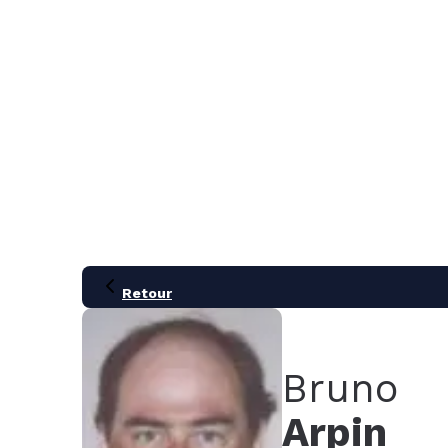
MENU
Retour
Bruno
Arpin
21
28
05
12
19
26
02