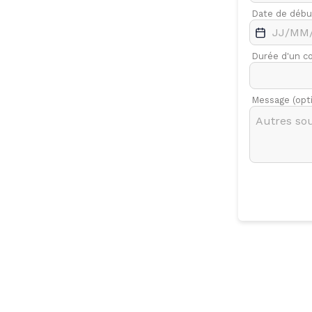
.
Févr.
Mars
Date de débu
7
Durée d'un c
Message (opt