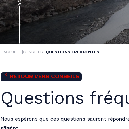
Nov.
Déc.
Janv
2026
202
ACCUEIL
CONSEILS
QUESTIONS FRÉQUENTES
RETOUR VERS
CONSEILS
Questions fréq
Nous espérons que ces questions sauront répondre 
d'Isère
.