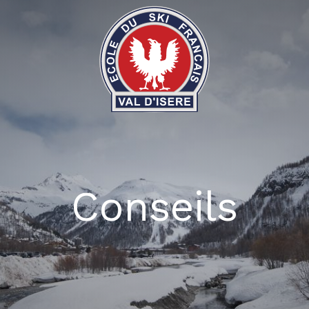
Conseils
09
16
23
30
06
13
20
27
06
13
20