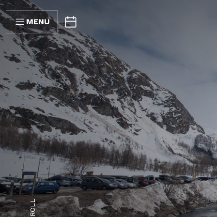
MENU
SCROLL
21
28
05
12
19
26
02