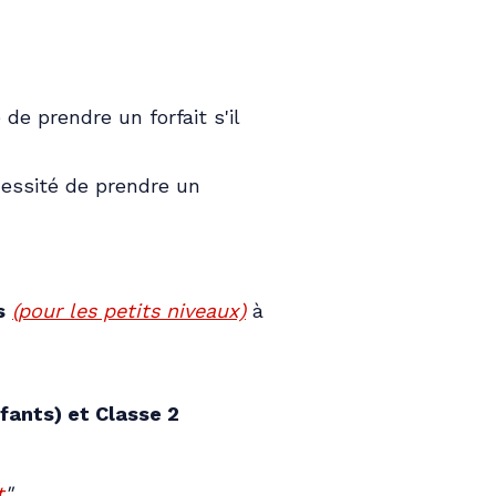
de prendre un forfait s'il
cessité de prendre un
s
(pour les petits niveaux)
à
nfants) et Classe 2
t
".