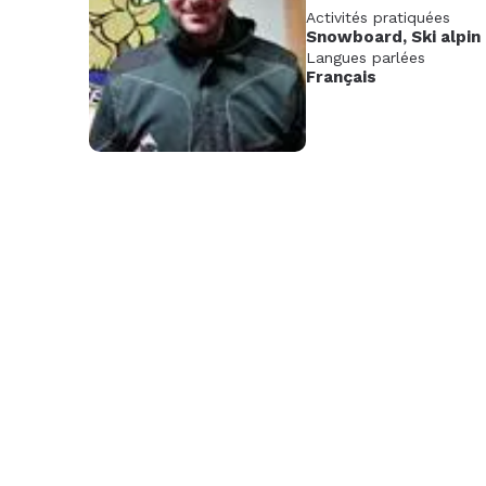
Activités pratiquées
Nov.
Déc.
Janv
Snowboard
,
Ski alpin
2026
202
Langues parlées
Français