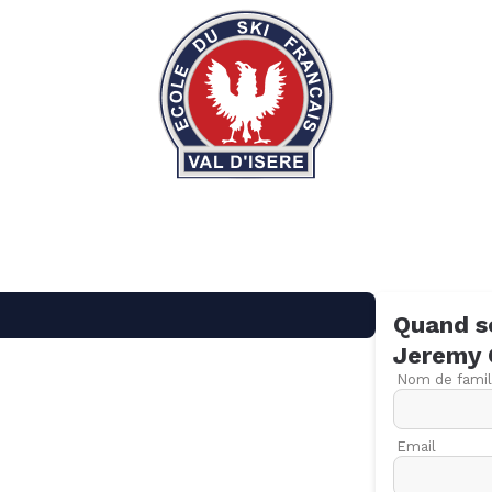
Quand s
Jeremy
Nom de famil
Email
09
16
23
30
06
13
20
27
06
13
20