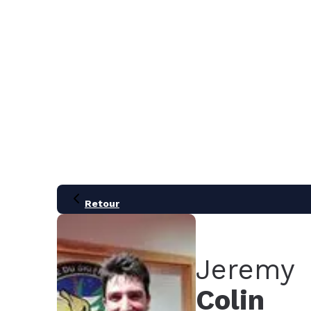
MENU
Retour
Jeremy
Colin
21
28
05
12
19
26
02