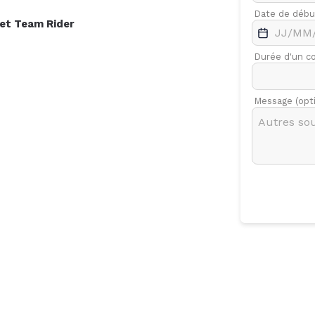
.
Févr.
Mars
Date de débu
et
Team Rider
7
Durée d'un c
Message (opt