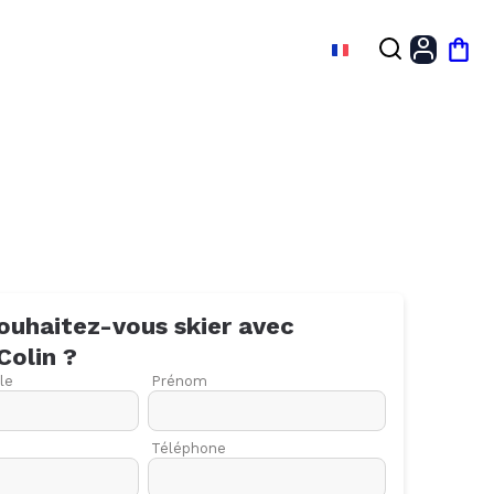
FR
Mon
ouhaitez-vous skier avec
Colin
?
le
Prénom
Téléphone
27
03
10
17
24
01
08