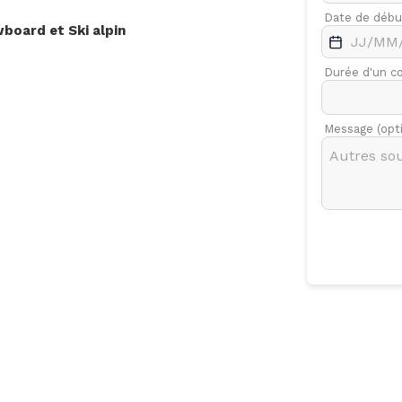
.
Févr.
Mars
Date de débu
wboard
et
Ski alpin
7
Durée d'un c
Message (opt