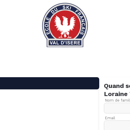
Quand s
Loraine
Nom de famil
Email
09
16
23
30
06
13
20
27
06
13
20