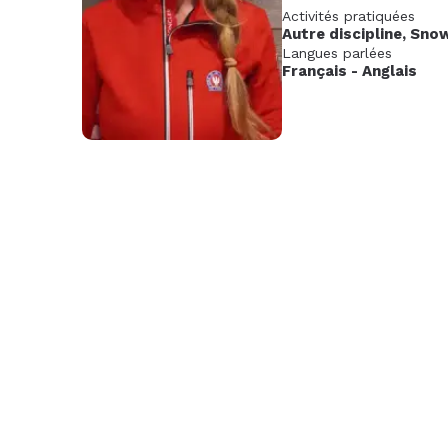
Activités pratiquées
Nov.
Déc.
Janv
Autre discipline
,
Sno
2026
202
Langues parlées
Français
-
Anglais