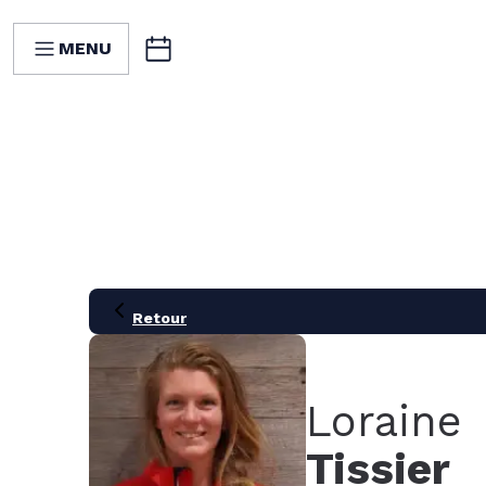
MENU
Retour
Loraine
Tissier
21
28
05
12
19
26
02