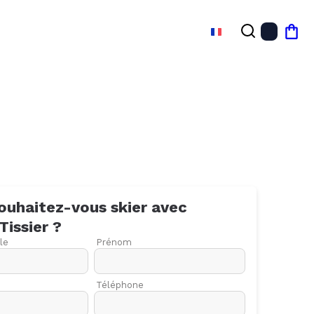
FR
Mon
ouhaitez-vous skier avec
Tissier
?
le
Prénom
Téléphone
27
03
10
17
24
01
08