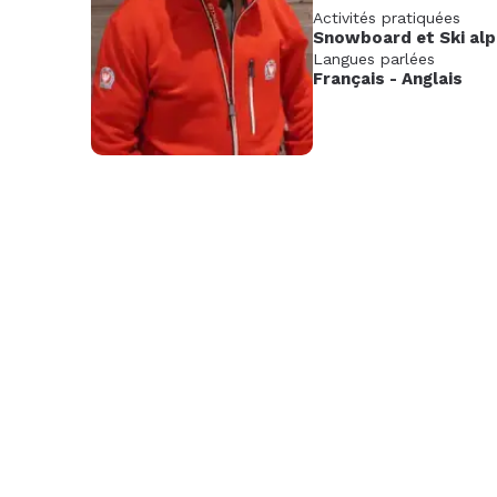
Activités pratiquées
Nov.
Déc.
Janv
Snowboard
et
Ski alp
2026
202
Langues parlées
Français
-
Anglais