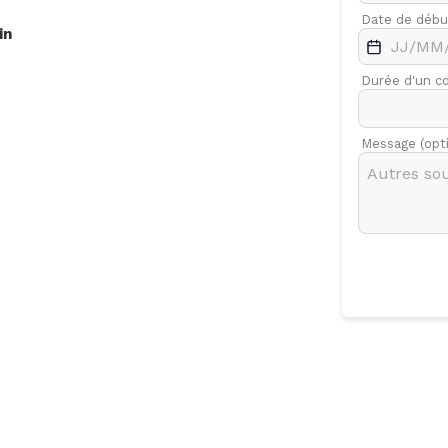
.
Févr.
Mars
Date de débu
in
7
Durée d'un c
Message (opt