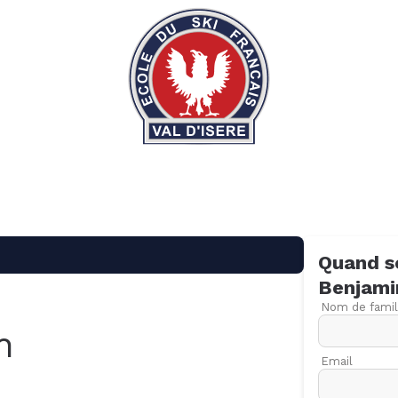
Quand s
Benjami
Nom de famil
n
Email
09
16
23
30
06
13
20
27
06
13
20