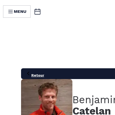
MENU
Retour
Benjami
Catelan
21
28
05
12
19
26
02