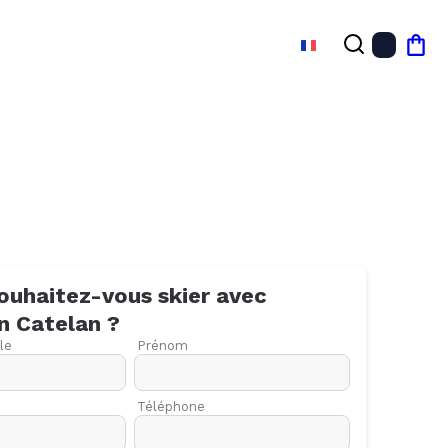
FR
Mon
ouhaitez-vous skier avec
n
Catelan
?
le
Prénom
Téléphone
27
03
10
17
24
01
08