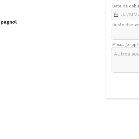
.
Févr.
Mars
Date de débu
7
spagnol
Durée d'un c
Message (opt