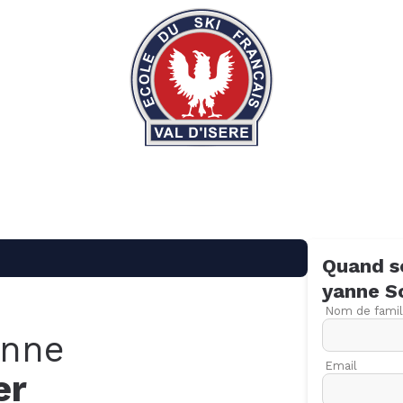
Quand s
yanne
S
Nom de famil
anne
Email
er
09
16
23
30
06
13
20
27
06
13
20