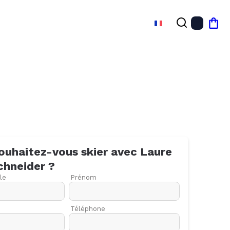
FR
Mon
ouhaitez-vous skier avec
Laure
chneider
?
le
Prénom
Téléphone
27
03
10
17
24
01
08