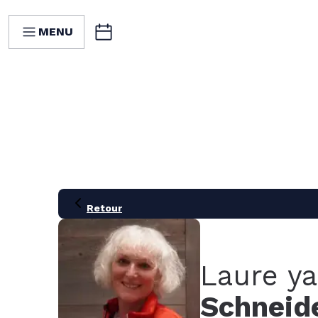
MENU
Retour
Laure y
Schneid
21
28
05
12
19
26
02