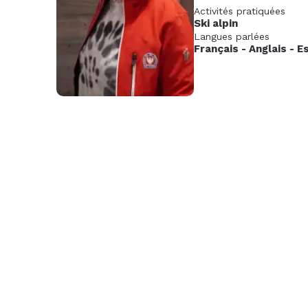
Activités pratiquées
Nov.
Déc.
Janv
Ski alpin
2026
202
Langues parlées
Français
-
Anglais
-
E