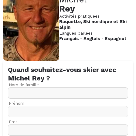
Rey
Activités pratiquées
Raquette
,
Ski nordique
et
Ski
alpin
Langues parlées
Français
-
Anglais
-
Espagnol
Quand souhaitez-vous skier avec
Michel
Rey
?
Nom de famille
Prénom
Email