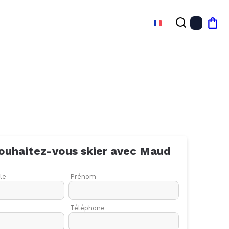
FR
Mon
ouhaitez-vous skier avec
Maud
le
Prénom
Téléphone
27
03
10
17
24
01
08