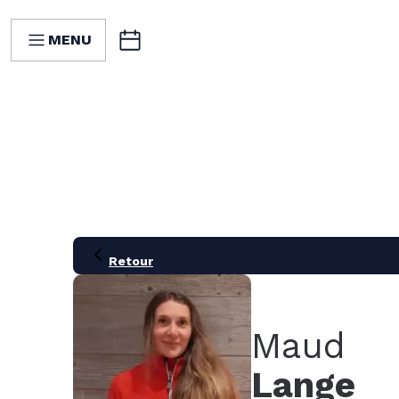
MENU
Retour
Maud
Lange
21
28
05
12
19
26
02