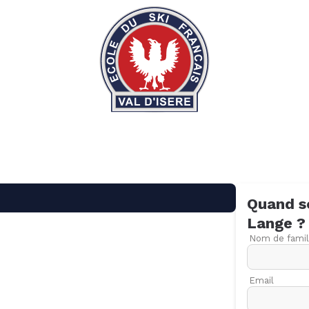
Quand s
Lange
?
Nom de famil
Email
09
16
23
30
06
13
20
27
06
13
20