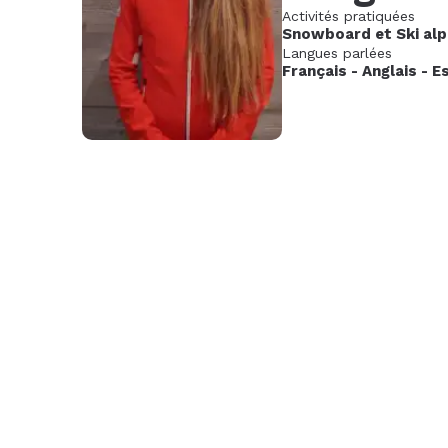
Activités pratiquées
Nov.
Déc.
Janv
Snowboard
et
Ski alp
2026
202
Langues parlées
Français
-
Anglais
-
E