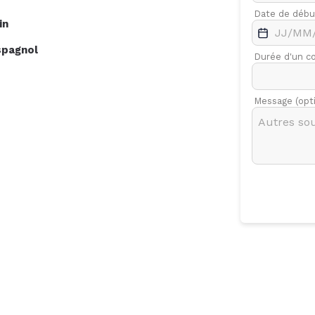
.
Févr.
Mars
Date de débu
in
7
spagnol
Durée d'un c
Message (opt