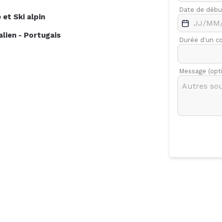
.
Févr.
Mars
Date de débu
e
et
Ski alpin
7
alien
-
Portugais
Durée d'un c
Message (opt