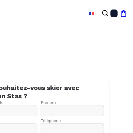
FR
Mon
ouhaitez-vous skier avec
en
Stas
?
le
Prénom
Téléphone
27
03
10
17
24
01
08