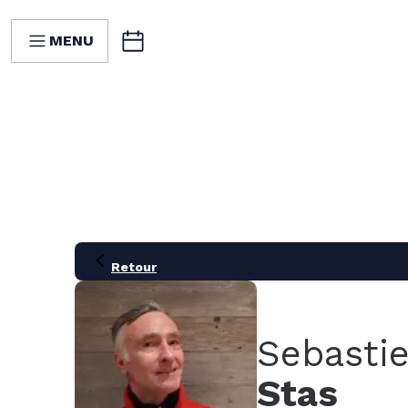
MENU
Retour
Sebasti
Stas
21
28
05
12
19
26
02