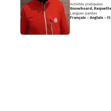
Activités pratiquées
Nov.
Déc.
Janv
Snowboard
,
Raquett
2026
202
Langues parlées
Français
-
Anglais
-
It