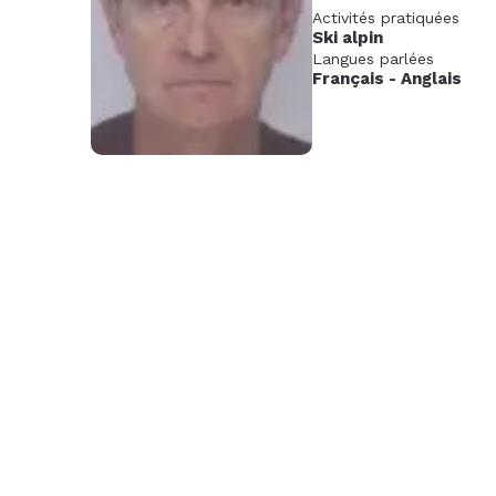
Activités pratiquées
Nov.
Déc.
Janv
Ski alpin
2026
202
Langues parlées
Français
-
Anglais