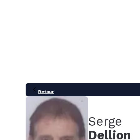
MENU
Retour
Serge
Dellion
21
28
05
12
19
26
02