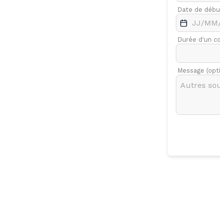
.
Févr.
Mars
Date de débu
7
Durée d'un c
Message (opt