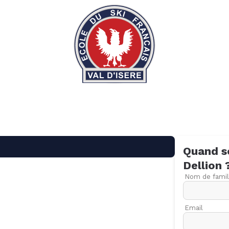
Quand s
Dellion
Nom de famil
Email
09
16
23
30
06
13
20
27
06
13
20